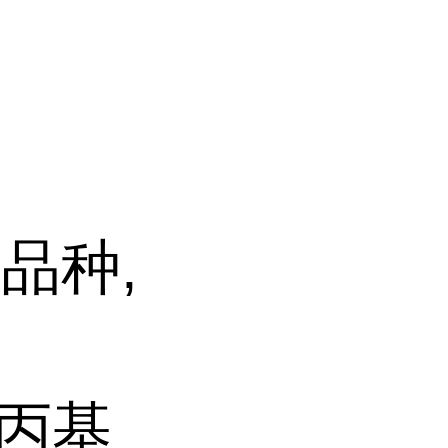
品种,
烯丙基