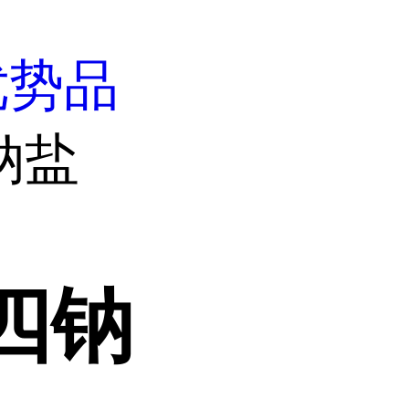
优势品
钠盐
四钠