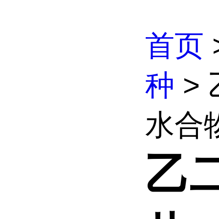
首页
种
>
水合
乙