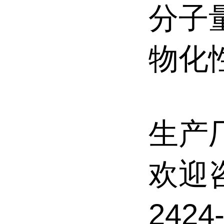
分子量:
物化性
生产
欢迎
242