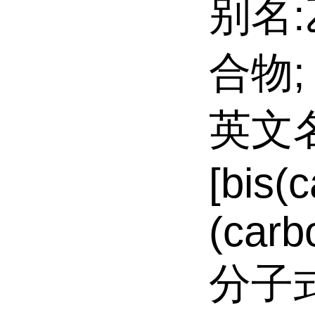
别名
合物;
英文名:
[bis(
(carb
分子式