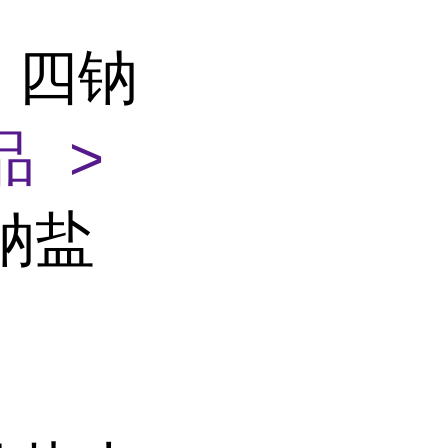
 四钠
 >
钠盐