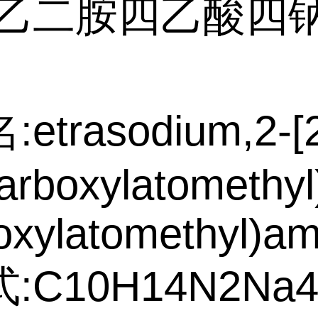
:乙二胺四乙酸四
etrasodium,2-[
carboxylatomethyl
oxylatomethyl)am
:C10H14N2Na