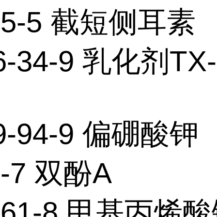
-65-5 截短侧耳素
6-34-9 乳化剂TX-
9-94-9 偏硼酸钾
5-7 双酚A
6-61-8 甲基丙烯