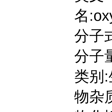
名:ox
分子式
分子量
类别
物杂