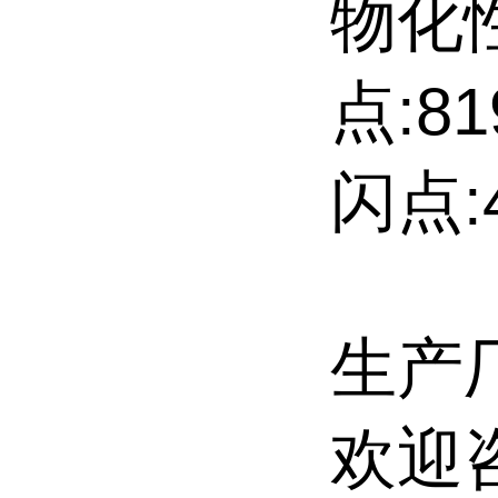
物化
点:81
闪点:4
生产
欢迎