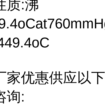
性质:沸
9.4oCat760mmH
49.4oC
厂家优惠供应以下
咨询: