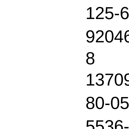
125
9204
8
1370
80-0
553