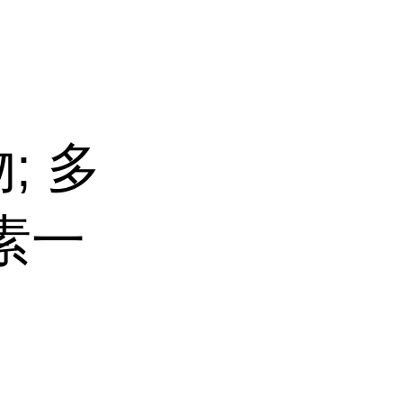
; 多
素一