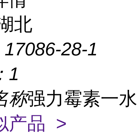
湖北
：
17086-28-1
：
1
名称
强力霉素一
似产品 >