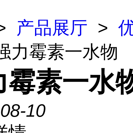
>
产品展厅
>
 强力霉素一水物
力霉素一水
-08-10
详情