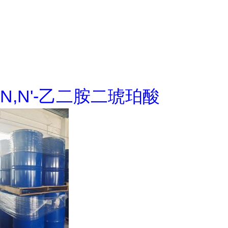
N,N'-乙二胺二琥珀酸