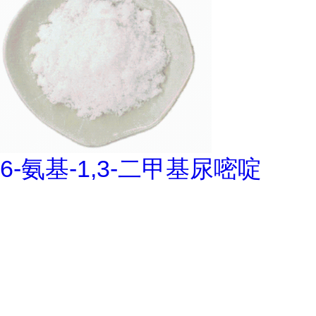
6-氨基-1,3-二甲基尿嘧啶