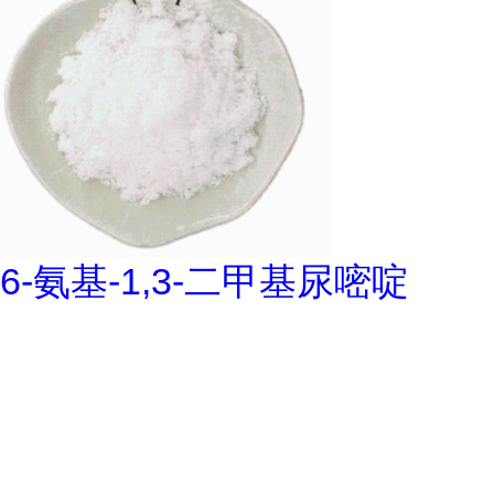
6-氨基-1,3-二甲基尿嘧啶