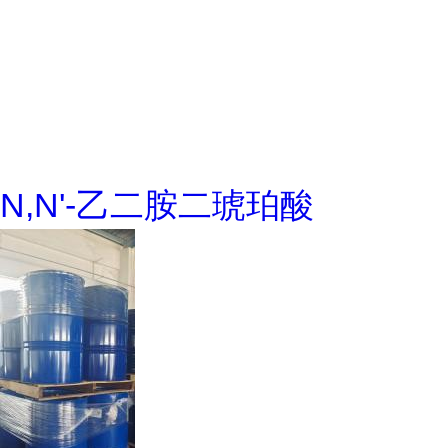
N,N'-乙二胺二琥珀酸