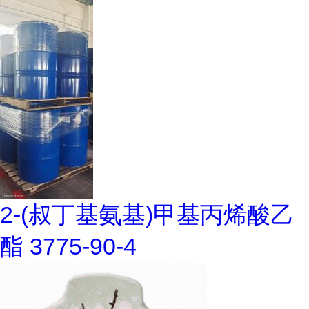
2-(叔丁基氨基)甲基丙烯酸乙
酯 3775-90-4