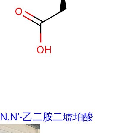
N,N'-乙二胺二琥珀酸