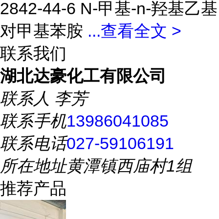
2842-44-6 N-甲基-n-羟基乙基
对甲基苯胺
...
查看全文 >
联系我们
湖北达豪化工有限公司
联系人
李芳
联系手机
13986041085
联系电话
027-59106191
所在地址
黄潭镇西庙村1组
推荐产品