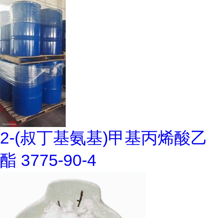
2-(叔丁基氨基)甲基丙烯酸乙
酯 3775-90-4