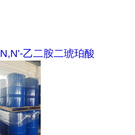
N,N'-乙二胺二琥珀酸