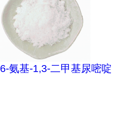
6-氨基-1,3-二甲基尿嘧啶