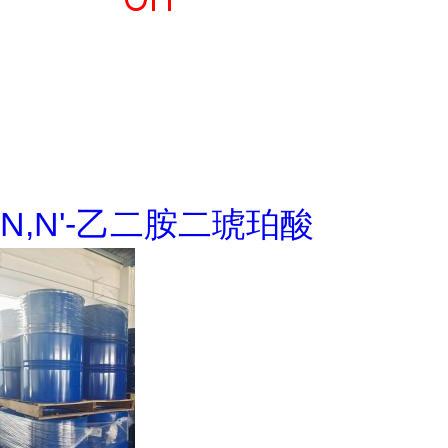
N,N'-乙二胺二琥珀酸