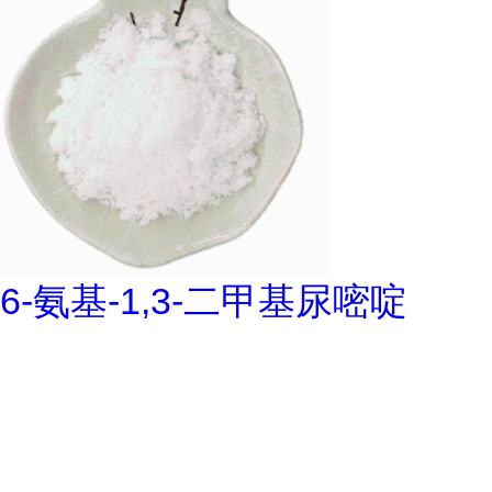
6-氨基-1,3-二甲基尿嘧啶