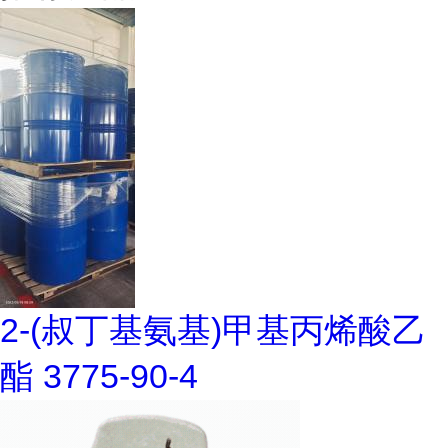
2-(叔丁基氨基)甲基丙烯酸乙
酯 3775-90-4