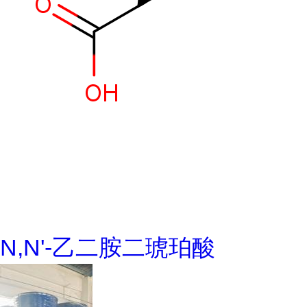
N,N'-乙二胺二琥珀酸