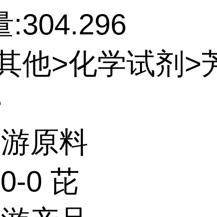
304.296
:其他>化学试剂>
>
上游原料
00-0 芘