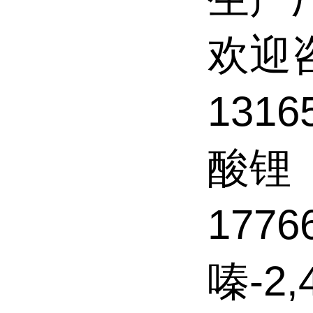
欢迎
1316
酸锂
17766
嗪-2,