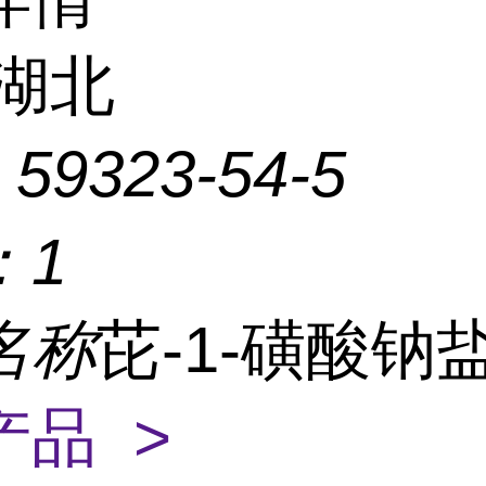
湖北
：
59323-54-5
：
1
名称
芘-1-磺酸钠
产品 >