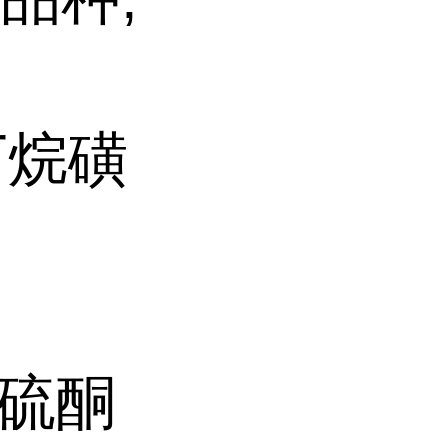
-丁烷磺
-三硫酮