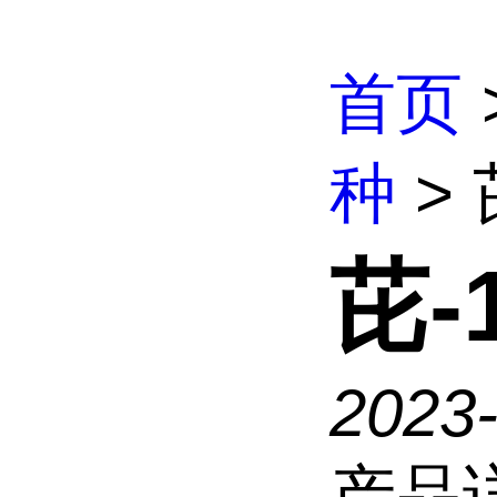
首页
种
> 
芘-
2023
产品