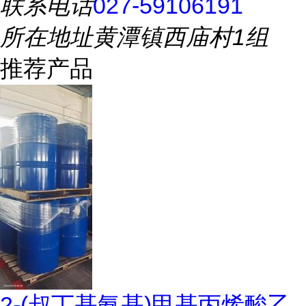
联系电话
027-59106191
所在地址
黄潭镇西庙村1组
推荐产品
2-(叔丁基氨基)甲基丙烯酸乙