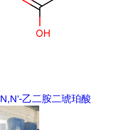
N,N'-乙二胺二琥珀酸