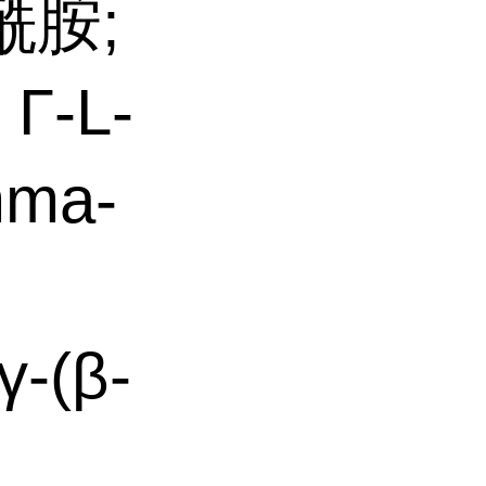
酰胺;
Γ-L-
ma-
-(β-