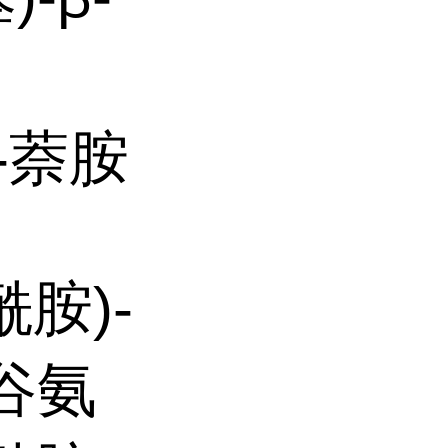
β-萘胺
酰胺)-
-谷氨