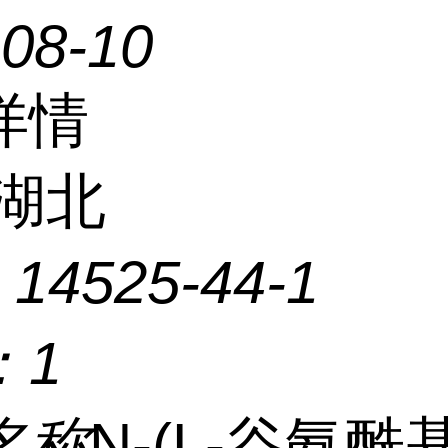
-08-10
详情
湖北
：
14525-44-1
：
1
名称
N-(L-谷氨酰基