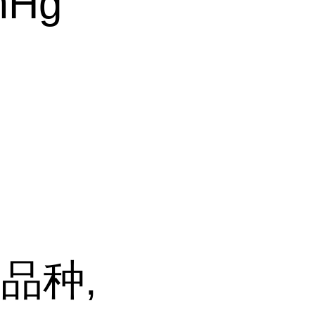
mHg
品种,