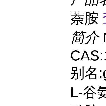
萘胺
简介
CAS:
别名:g
L-谷