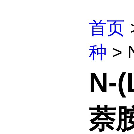
首页
种
> 
N-
萘