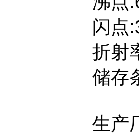
沸点:6
闪点:3
折射率
储存条
生产