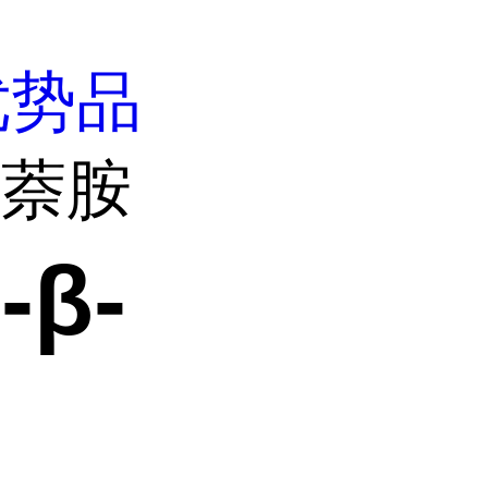
优势品
β-萘胺
-β-