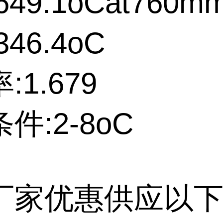
49.1oCat760m
46.4oC
:1.679
件:2-8oC
厂家优惠供应以下