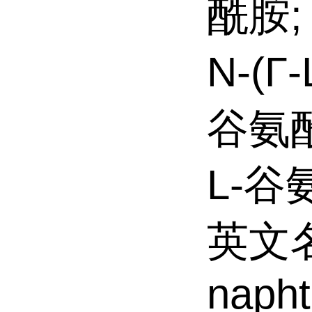
酰胺;
N-(Γ
谷氨酰
L-谷
英文名:
napht