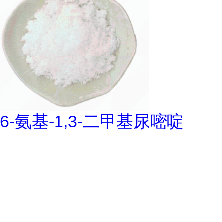
6-氨基-1,3-二甲基尿嘧啶