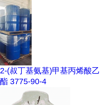
2-(叔丁基氨基)甲基丙烯酸乙
酯 3775-90-4