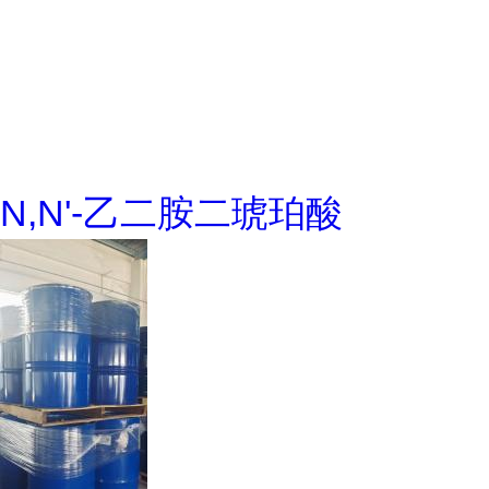
N,N'-乙二胺二琥珀酸