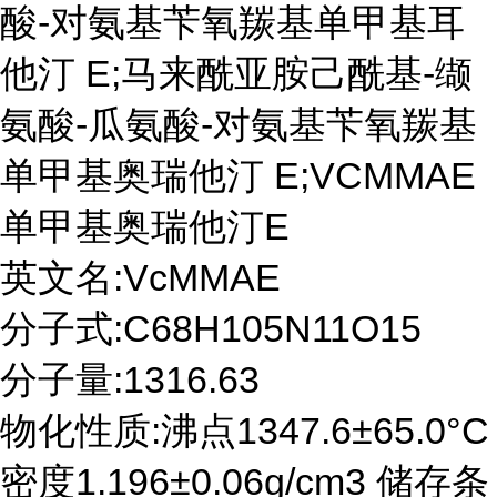
酸-对氨基苄氧羰基单甲基耳
他汀 E;马来酰亚胺己酰基-缬
氨酸-瓜氨酸-对氨基苄氧羰基
单甲基奥瑞他汀 E;VCMMAE
单甲基奥瑞他汀E
英文名:VcMMAE
分子式:C68H105N11O15
分子量:1316.63
物化性质:沸点1347.6±65.0°C
密度1.196±0.06g/cm3 储存条