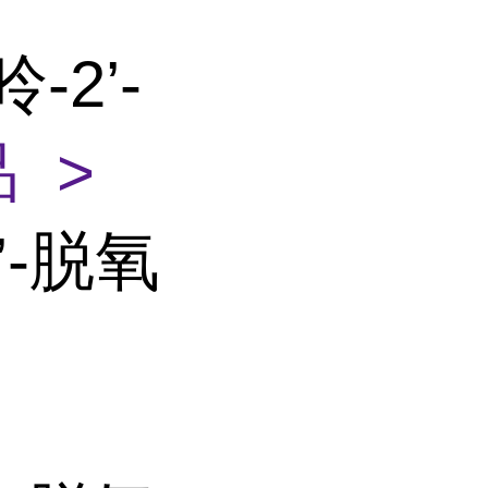
-2’-
 >
’-脱氧