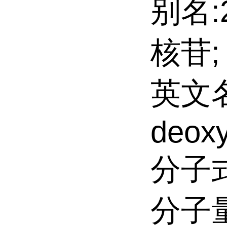
别名:
核苷;
英文名:
deox
分子式
分子量: