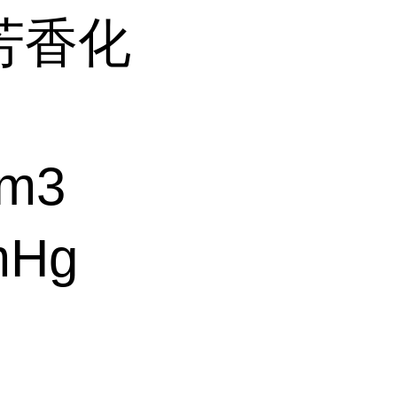
芳香化
m3
mHg