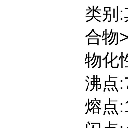
类别
合物
物化性
沸点:7
熔点: