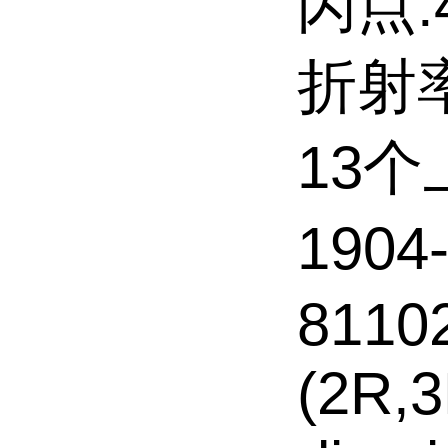
闪点:4
折射率
13
1904
8110
(2R,3