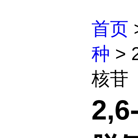
首页
种
> 
核苷
2,