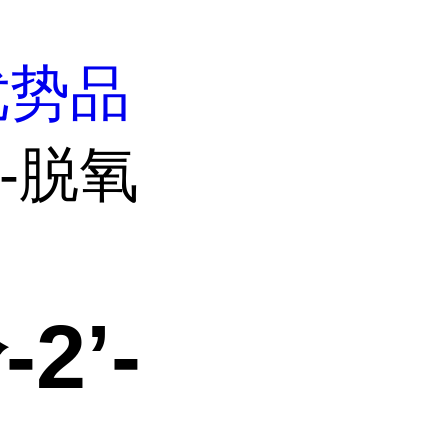
优势品
’-脱氧
2’-