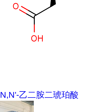
N,N'-乙二胺二琥珀酸