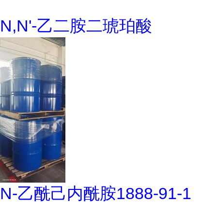
N,N'-乙二胺二琥珀酸
N-乙酰己内酰胺1888-91-1