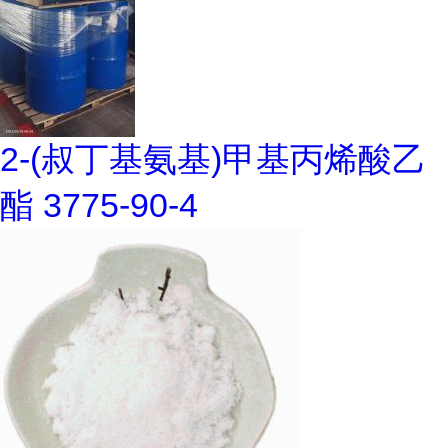
2-(叔丁基氨基)甲基丙烯酸乙
酯 3775-90-4