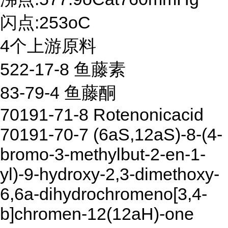
闪点:253oC
4个上游原料
522-17-8 鱼藤素
83-79-4 鱼藤酮
70191-71-8 Rotenonicacid
70191-70-7 (6aS,12aS)-8-(4-
bromo-3-methylbut-2-en-1-
yl)-9-hydroxy-2,3-dimethoxy-
6,6a-dihydrochromeno[3,4-
b]chromen-12(12aH)-one