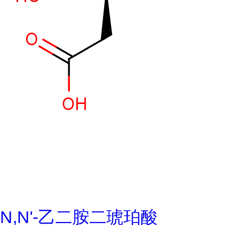
N,N'-乙二胺二琥珀酸