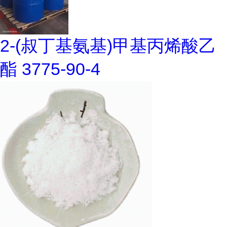
2-(叔丁基氨基)甲基丙烯酸乙
酯 3775-90-4