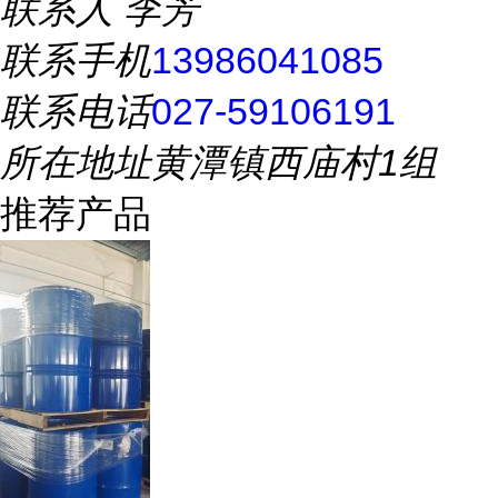
联系人
李芳
联系手机
13986041085
联系电话
027-59106191
所在地址
黄潭镇西庙村1组
推荐产品