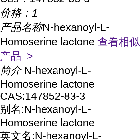
价格：
1
产品名称
N-hexanoyl-L-
Homoserine lactone
查看相似
产品 >
简介
N-hexanoyl-L-
Homoserine lactone
CAS:147852-83-3
别名:N-hexanoyl-L-
Homoserine lactone
英文名:N-hexanoyl-L-