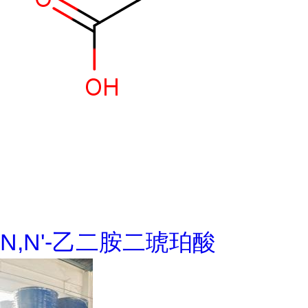
N,N'-乙二胺二琥珀酸