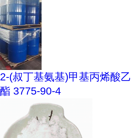
2-(叔丁基氨基)甲基丙烯酸乙
酯 3775-90-4