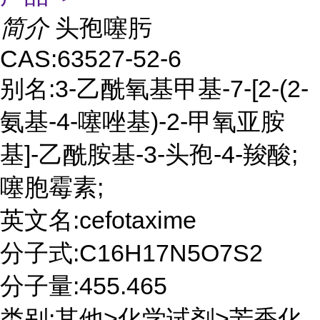
简介
头孢噻肟
CAS:63527-52-6
别名:3-乙酰氧基甲基-7-[2-(2-
氨基-4-噻唑基)-2-甲氧亚胺
基]-乙酰胺基-3-头孢-4-羧酸;
噻胞霉素;
英文名:cefotaxime
分子式:C16H17N5O7S2
分子量:455.465
类别:其他>化学试剂>芳香化