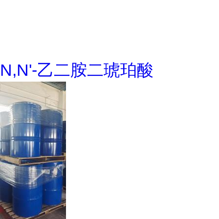
N,N'-乙二胺二琥珀酸