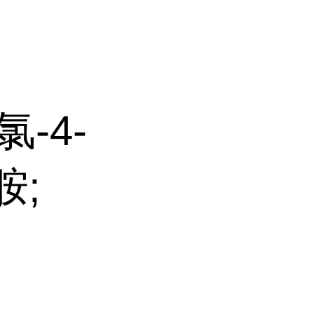
氯-4-
胺;