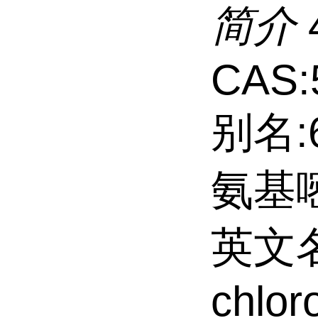
简介
CAS:
别名:6
氨基嘧
英文名:
chlor