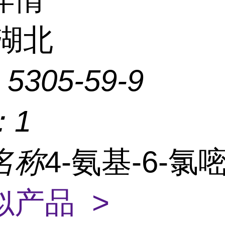
湖北
：
5305-59-9
：
1
名称
4-氨基-6-氯
似产品 >