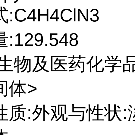
:C4H4ClN3
129.548
:生物及医药化学
间体>
性质:外观与性状: