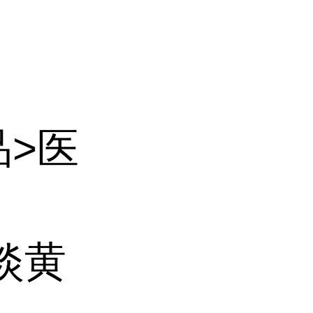
品>医
淡黄