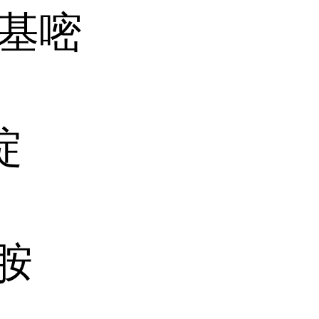
-羟基嘧
啶
苯胺