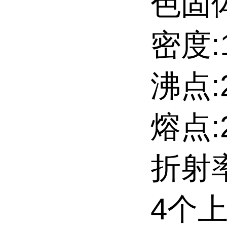
色固
密度:1
沸点:2
熔点:2
折射率
4个