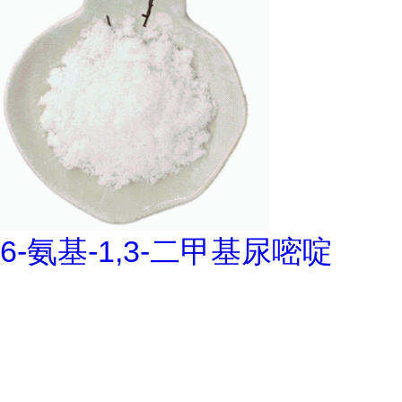
6-氨基-1,3-二甲基尿嘧啶