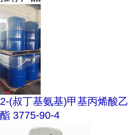
2-(叔丁基氨基)甲基丙烯酸乙
酯 3775-90-4