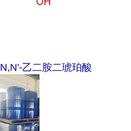
N,N'-乙二胺二琥珀酸