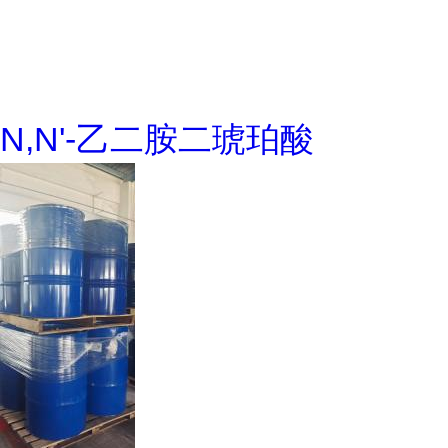
N,N'-乙二胺二琥珀酸