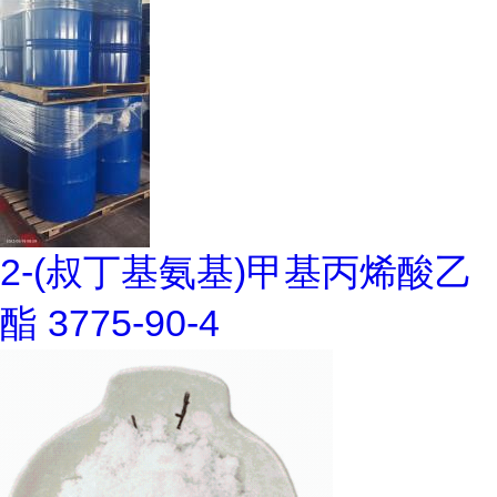
2-(叔丁基氨基)甲基丙烯酸乙
酯 3775-90-4