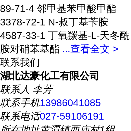
89-71-4 邻甲基苯甲酸甲酯
3378-72-1 N-叔丁基苄胺
4587-33-1 丁氧羰基-L-天冬酰
胺对硝苯基酯
...
查看全文 >
联系我们
湖北达豪化工有限公司
联系人
李芳
联系手机
13986041085
联系电话
027-59106191
所在地址
黄潭镇西庙村1组