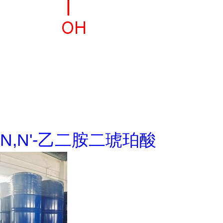
N,N'-乙二胺二琥珀酸