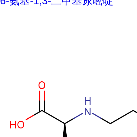
6-氨基-1,3-二甲基尿嘧啶