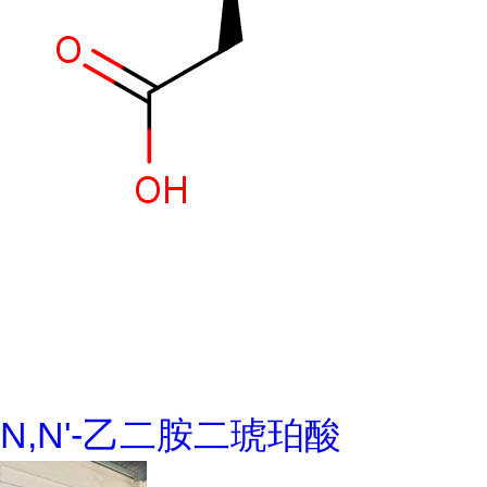
N,N'-乙二胺二琥珀酸