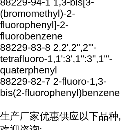
88229-94-1 1,3-bis[3-
(bromomethyl)-2-
fluorophenyl]-2-
fluorobenzene
88229-83-8 2,2',2'',2'''-
tetrafluoro-1,1':3',1'':3'',1'''-
quaterphenyl
88229-82-7 2-fluoro-1,3-
bis(2-fluorophenyl)benzene
生产厂家优惠供应以下品种,
欢迎咨询: