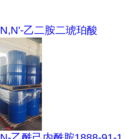
N,N'-乙二胺二琥珀酸
N-乙酰己内酰胺1888-91-1