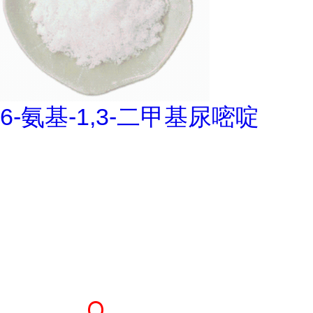
6-氨基-1,3-二甲基尿嘧啶