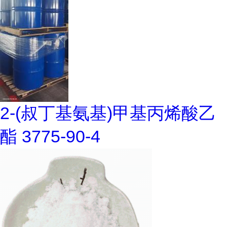
2-(叔丁基氨基)甲基丙烯酸乙
酯 3775-90-4