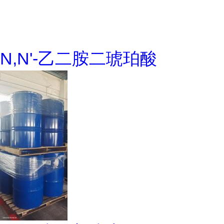
N,N'-乙二胺二琥珀酸