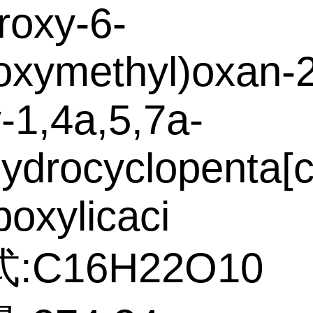
droxy-6-
oxymethyl)oxan-2
y-1,4a,5,7a-
hydrocyclopenta[c
boxylicaci
:C16H22O10