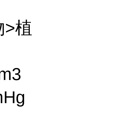
物>植
m3
mHg