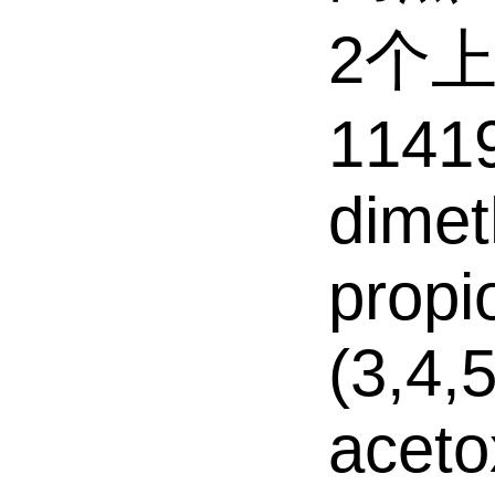
2个
11419
dimet
propi
(3,4,5
aceto