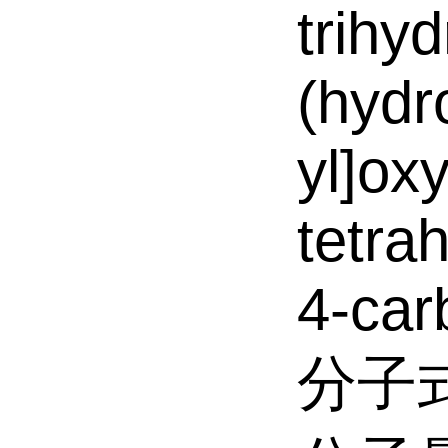
trihy
(hydr
yl]ox
tetra
4-car
分子式