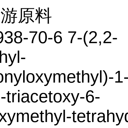
上游原料
38-70-6 7-(2,2-
hyl-
onyloxymethyl)-1
-triacetoxy-6-
xymethyl-tetrahy