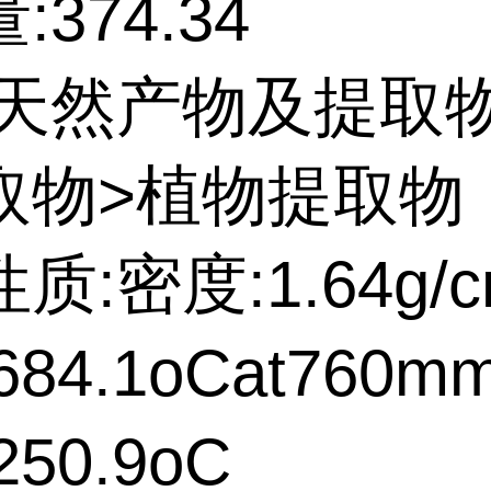
:374.34
:天然产物及提取
取物>植物提取物
质:密度:1.64g/c
84.1oCat760m
50.9oC