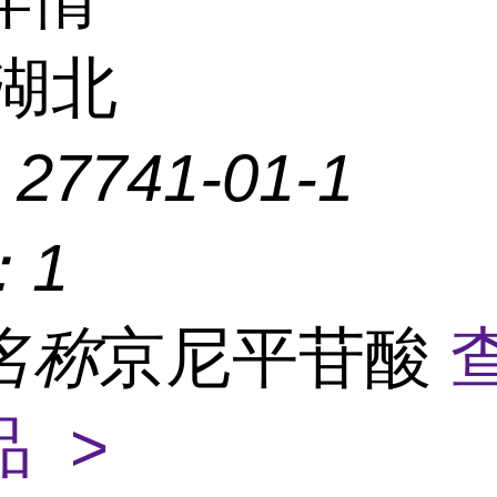
湖北
：
27741-01-1
：
1
名称
京尼平苷酸
 >