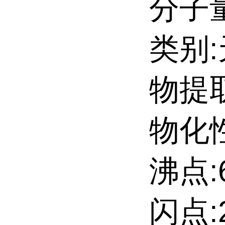
分子量
类别
物提
物化性
沸点:6
闪点:2