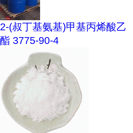
2-(叔丁基氨基)甲基丙烯酸乙
酯 3775-90-4