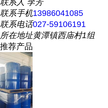
联系人
李芳
联系手机
13986041085
联系电话
027-59106191
所在地址
黄潭镇西庙村1组
推荐产品