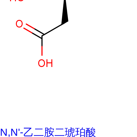
N,N'-乙二胺二琥珀酸