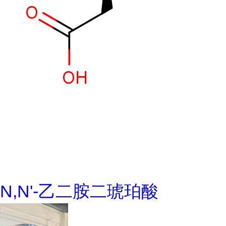
N,N'-乙二胺二琥珀酸