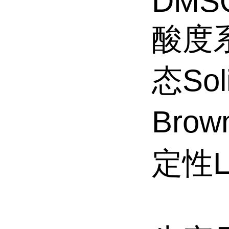
DMSO(
酸度系数
态So
Brow
定性Li