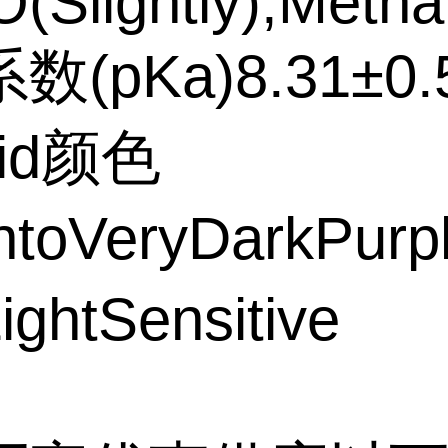
Slightly),Methan
(pKa)8.31±0.
lid颜色
ntoVeryDarkPur
ghtSensitive