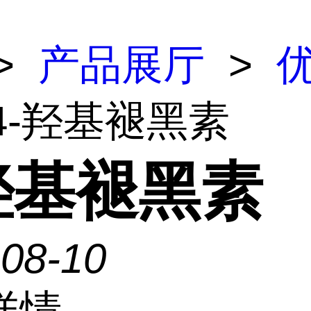
>
产品展厅
>
 4-羟基褪黑素
-羟基褪黑素
-08-10
详情