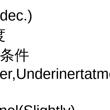
ec.)
度
储存条件
er,Underinertat