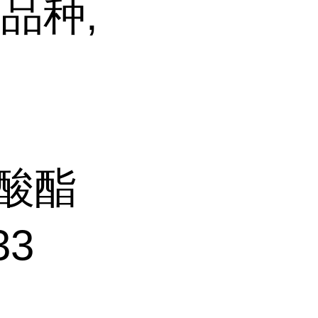
品种,
磷酸酯
33