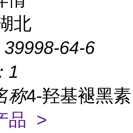
湖北
：
39998-64-6
：
1
名称
4-羟基褪黑
产品 >