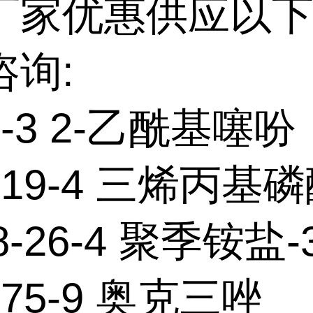
厂家优惠供应以下
咨询:
15-3 2-乙酰基噻吩
3-19-4 三烯丙基
8-26-4 聚季铵盐-
-75-9 奥克三唑