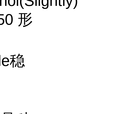
ol(Slightly)
50 形
ple稳