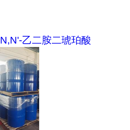
N,N'-乙二胺二琥珀酸