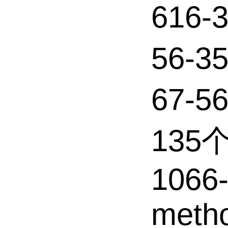
616
56-
67-5
135
1066-
metho