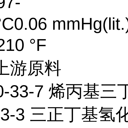
7-
°C0.06 mmHg(lit.
10 °F
个上游原料
50-33-7 烯丙基
-73-3 三正丁基氢