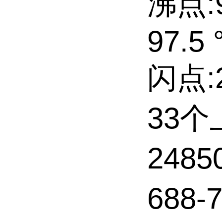
沸点:9
97.5 
闪点:2
33
248
688