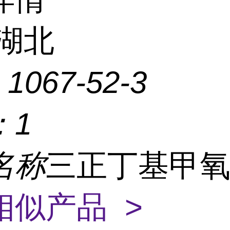
湖北
：
1067-52-3
：
1
名称
三正丁基甲
相似产品 >