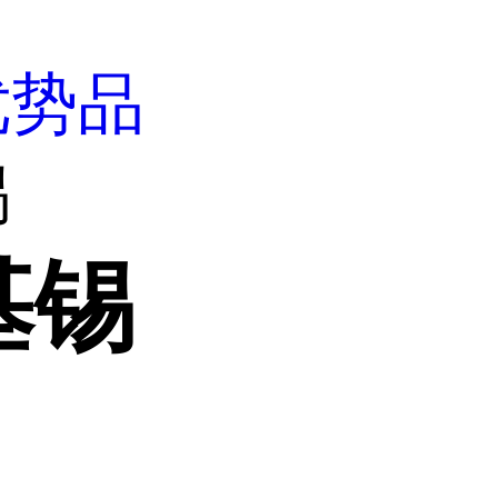
优势品
锡
基锡