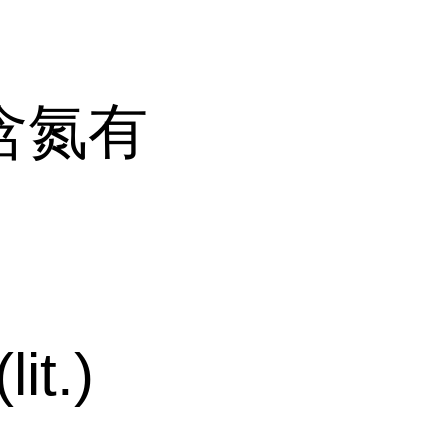
含氮有
it.)