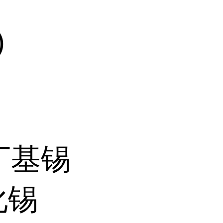
)
三丁基锡
化锡