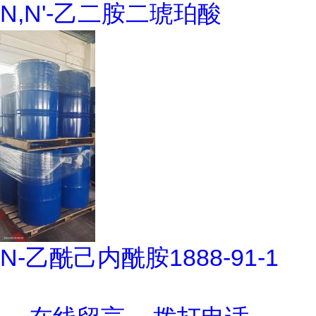
N,N'-乙二胺二琥珀酸
N-乙酰己内酰胺1888-91-1