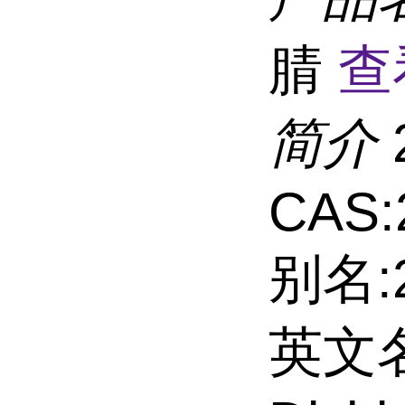
腈
查
简介
CAS:
别名:
英文名: