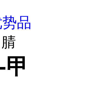
优势品
甲腈
-甲