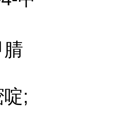
甲腈
嘧啶;