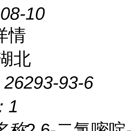
-08-10
详情
湖北
：
26293-93-6
：
1
名称
2,6-二氯嘧啶-