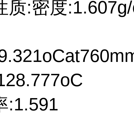
质:密度:1.607g/
9.321oCat760m
28.777oC
:1.591