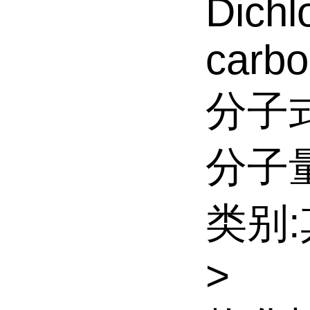
Dichl
carbon
分子式
分子量:
类别
>