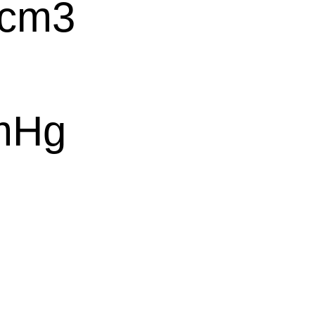
cm3
mHg