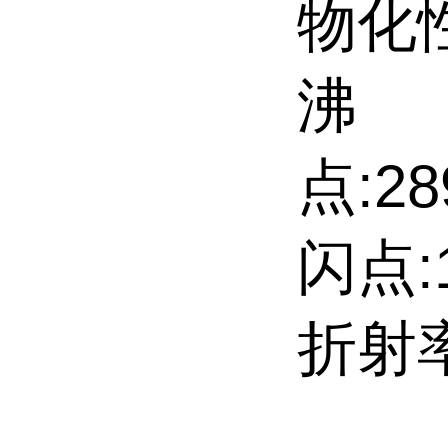
物化性
沸
点:28
闪点:1
折射率