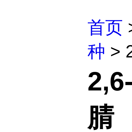
首页
种
> 
2,
腈