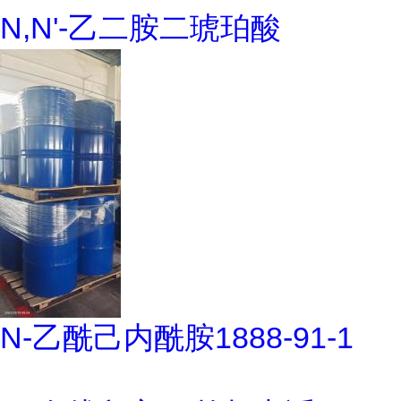
N,N'-乙二胺二琥珀酸
N-乙酰己内酰胺1888-91-1