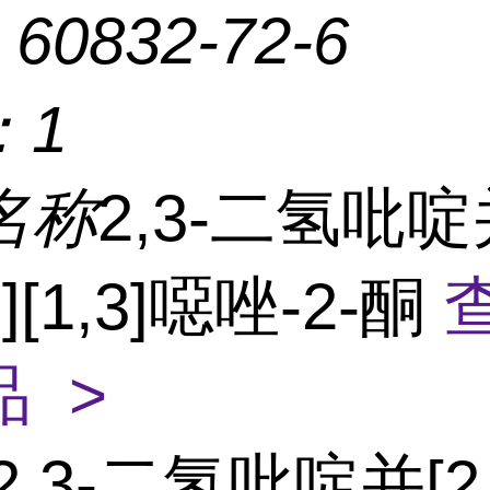
：
60832-72-6
：
1
名称
2,3-二氢吡啶
-d][1,3]噁唑-2-酮
 >
2,3-二氢吡啶并[2,