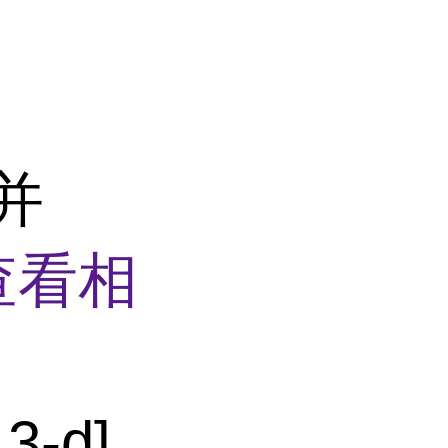
并
查看相
3-d]