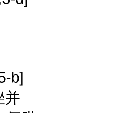
-b]
恶唑并