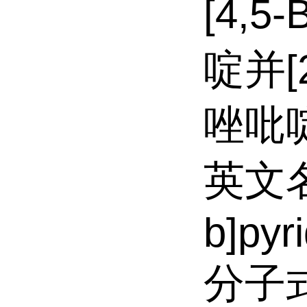
[4,5
啶并[2
唑吡
英文名:
b]pyr
分子式