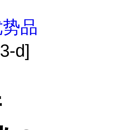
优势品
-d]
并