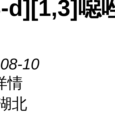
3-d][1,3]噁
-08-10
详情
湖北