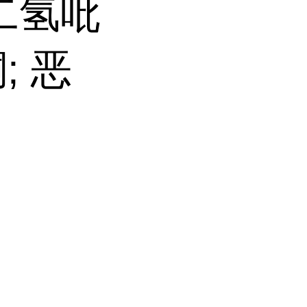
3-二氢吡
酮; 恶