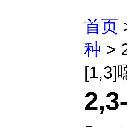
首页
种
> 
[1,3]
2,