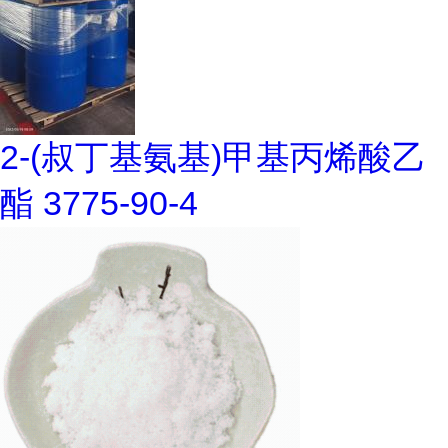
2-(叔丁基氨基)甲基丙烯酸乙
酯 3775-90-4