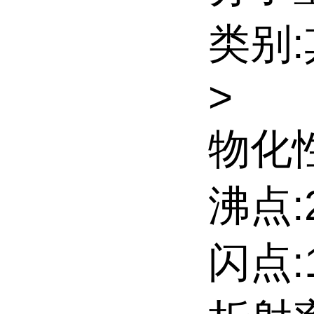
类别
>
物化性
沸点:2
闪点:1