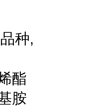
品种,
乙烯酯
丙基胺