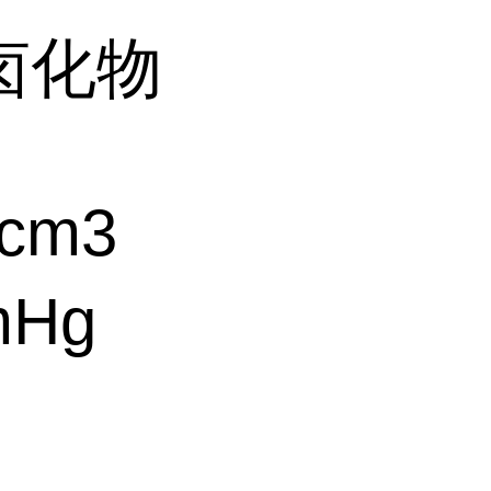
卤化物
cm3
mHg