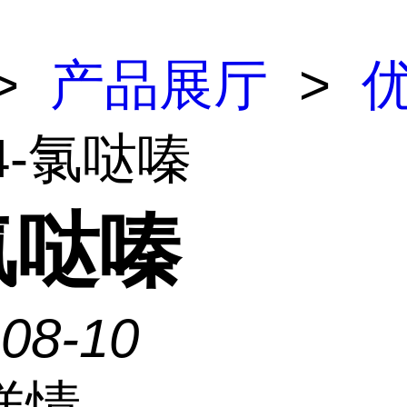
>
产品展厅
>
4-氯哒嗪
氯哒嗪
-08-10
详情