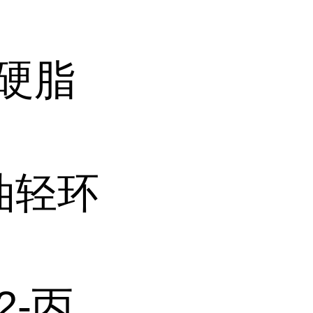
单硬脂
石油轻环
-2-丙