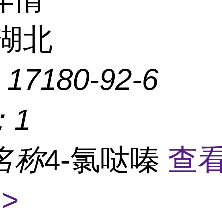
湖北
：
17180-92-6
：
1
名称
4-氯哒嗪
查
>