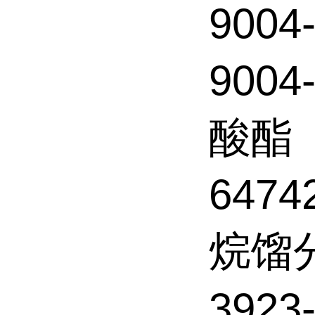
900
900
酸酯
647
烷馏
3923