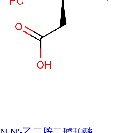
N,N'-乙二胺二琥珀酸