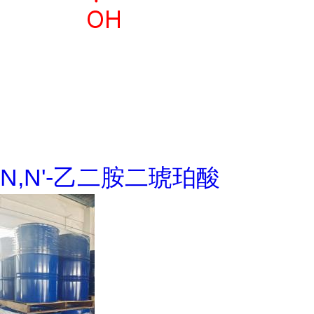
N,N'-乙二胺二琥珀酸