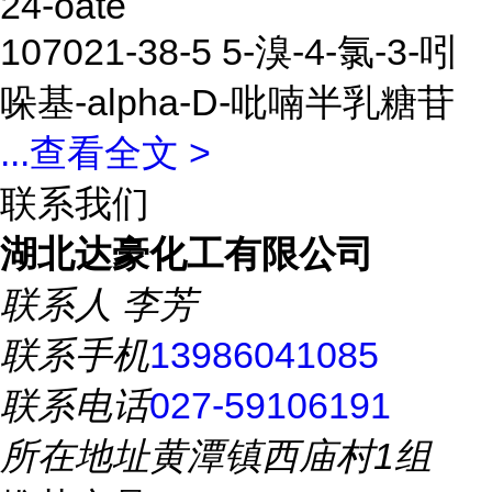
24-oate
107021-38-5 5-溴-4-氯-3-吲
哚基-alpha-D-吡喃半乳糖苷
...
查看全文 >
联系我们
湖北达豪化工有限公司
联系人
李芳
联系手机
13986041085
联系电话
027-59106191
所在地址
黄潭镇西庙村1组