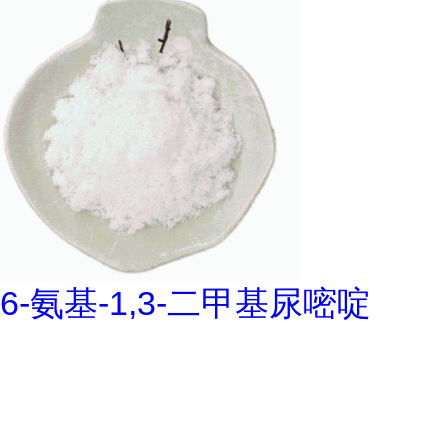
6-氨基-1,3-二甲基尿嘧啶