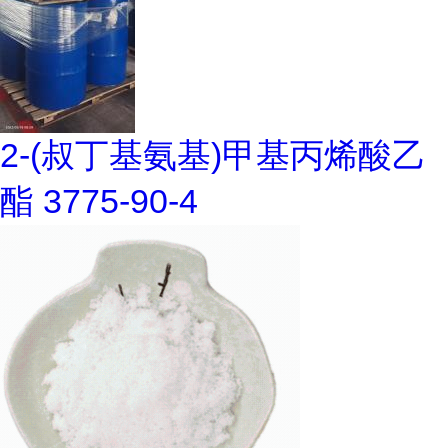
2-(叔丁基氨基)甲基丙烯酸乙
酯 3775-90-4