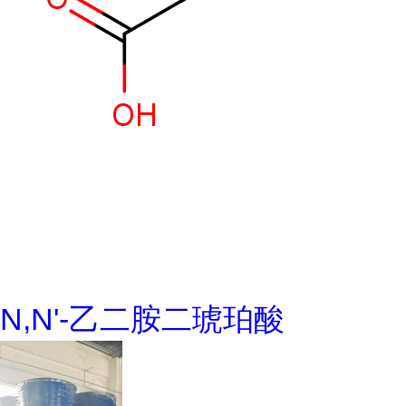
N,N'-乙二胺二琥珀酸