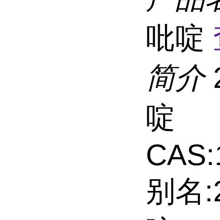
吡啶
简介
啶
CAS:
别名: