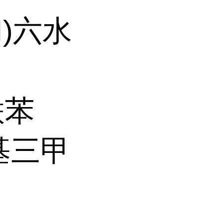
II)六水
联苯
辛基三甲