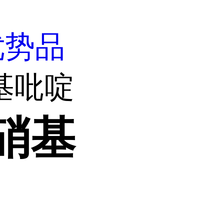
优势品
硝基吡啶
-硝基