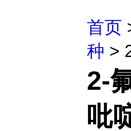
首页
种
> 
2-
吡