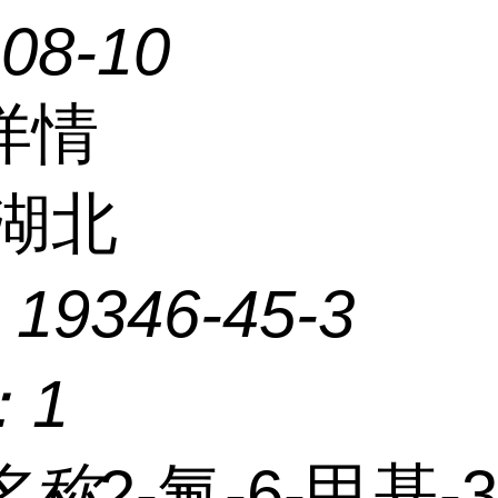
-08-10
详情
湖北
：
19346-45-3
：
1
名称
2-氟-6-甲基-