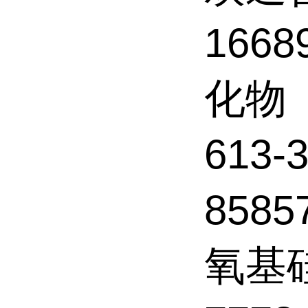
1668
化物
613-
858
氧基