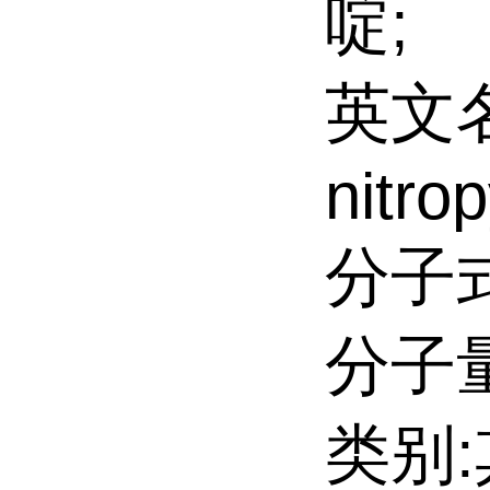
啶;
英文名:
nitrop
分子式
分子量:
类别