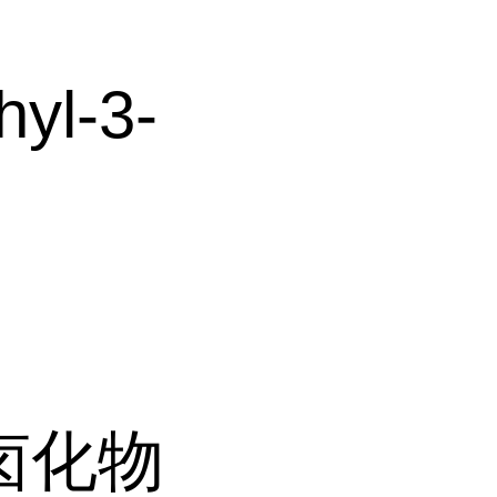
yl-3-
卤化物