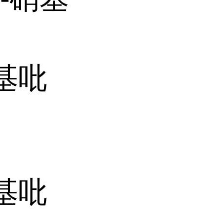
硝基吡
甲基吡