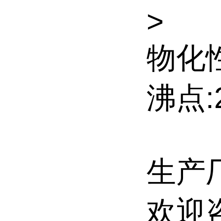
>
物化性
沸点:2
生产
欢迎