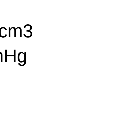
cm3
mHg