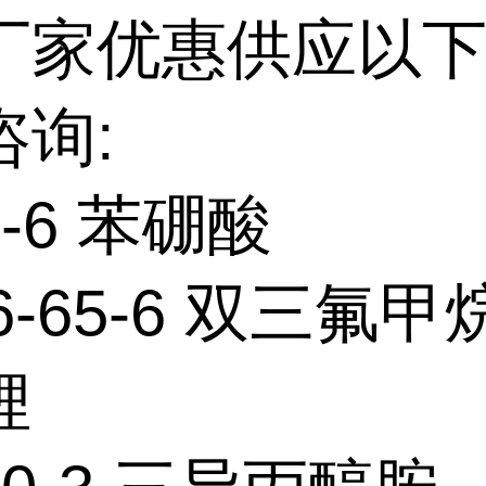
厂家优惠供应以下
咨询:
0-6 苯硼酸
76-65-6 双三氟
锂