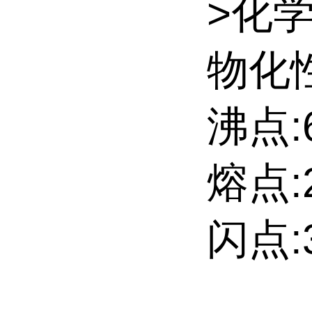
>化
物化性
沸点:6
熔点:2
闪点:3