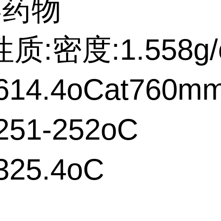
学药物
质:密度:1.558g/
14.4oCat760m
51-252oC
25.4oC