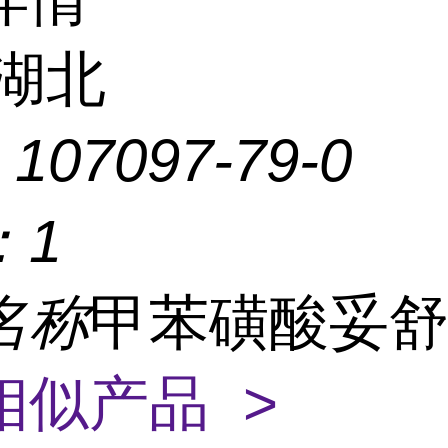
湖北
：
107097-79-0
：
1
名称
甲苯磺酸妥
相似产品 >