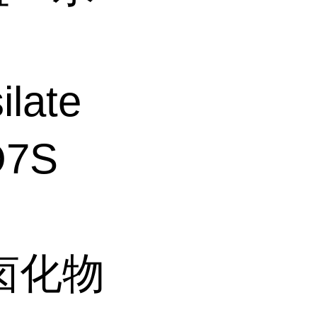
late
O7S
卤化物