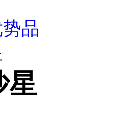
优势品
星
沙星