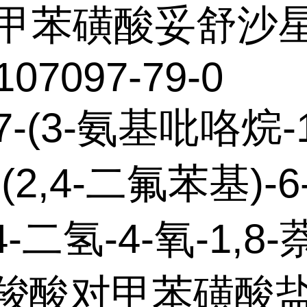
甲苯磺酸妥舒沙
107097-79-0
7-(3-氨基吡咯烷-1
-(2,4-二氟苯基)-6
4-二氢-4-氧-1,8-
3-羧酸对甲苯磺酸