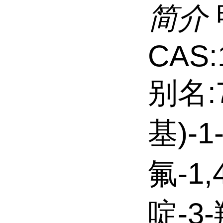
简介
CAS:
别名:
基)-1
氟-1,
啶-