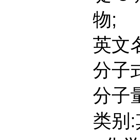
物;
英文名:T
分子式
分子量
类别