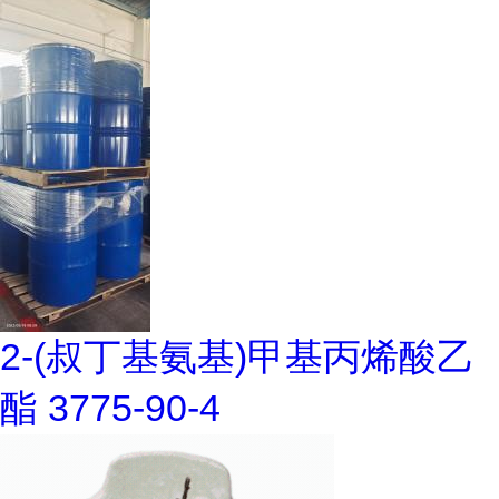
2-(叔丁基氨基)甲基丙烯酸乙
酯 3775-90-4