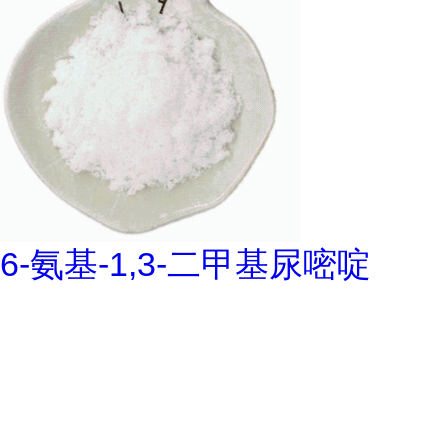
6-氨基-1,3-二甲基尿嘧啶