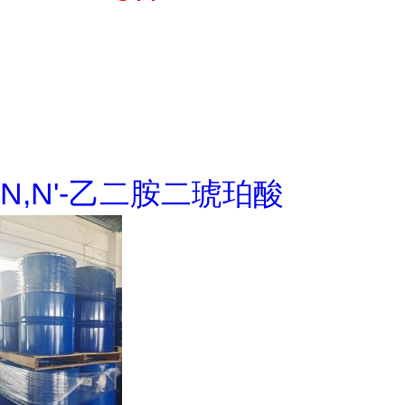
N,N'-乙二胺二琥珀酸