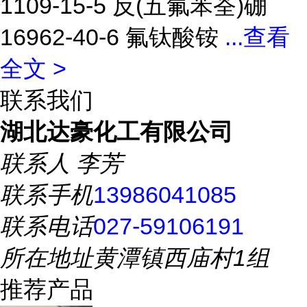
1109-15-5 反(五氟苯荃)硼
16962-40-6 氟钛酸铵
...
查看
全文 >
联系我们
湖北达豪化工有限公司
联系人
李芳
联系手机
13986041085
联系电话
027-59106191
所在地址
黄潭镇西庙村1组
推荐产品