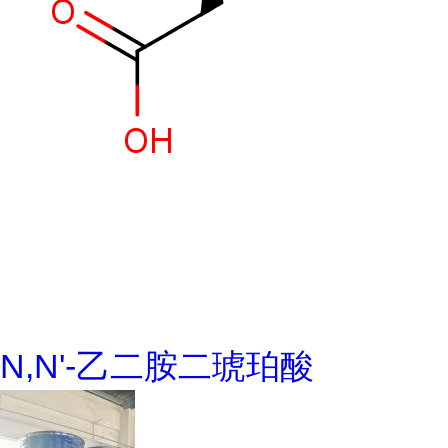
N,N'-乙二胺二琥珀酸