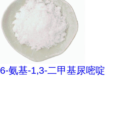
6-氨基-1,3-二甲基尿嘧啶