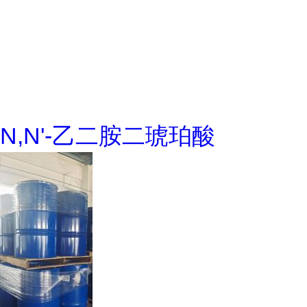
N,N'-乙二胺二琥珀酸