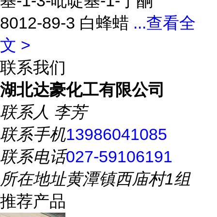
基-1-3-吡啶基-1-丁酮
8012-89-3 白蜂蜡
...
查看全
文 >
联系我们
湖北达豪化工有限公司
联系人
李芳
联系手机
13986041085
联系电话
027-59106191
所在地址
黄潭镇西庙村1组
推荐产品