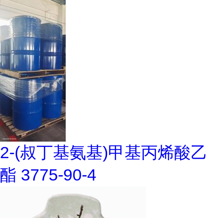
2-(叔丁基氨基)甲基丙烯酸乙
酯 3775-90-4