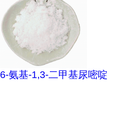
6-氨基-1,3-二甲基尿嘧啶