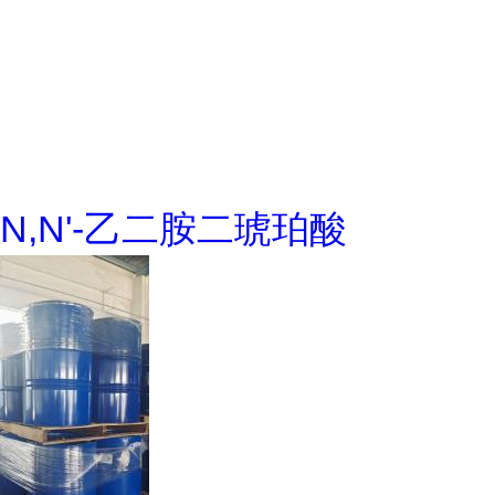
N,N'-乙二胺二琥珀酸