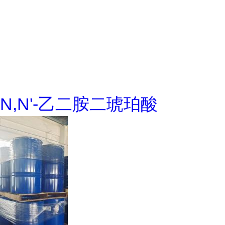
N,N'-乙二胺二琥珀酸