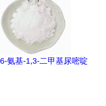
6-氨基-1,3-二甲基尿嘧啶