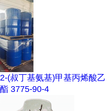
2-(叔丁基氨基)甲基丙烯酸乙
酯 3775-90-4