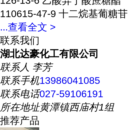
126-13-6 乙酸异丁酸蔗糖酯
110615-47-9 十二烷基葡糖苷
...
查看全文 >
联系我们
湖北达豪化工有限公司
联系人
李芳
联系手机
13986041085
联系电话
027-59106191
所在地址
黄潭镇西庙村1组
推荐产品