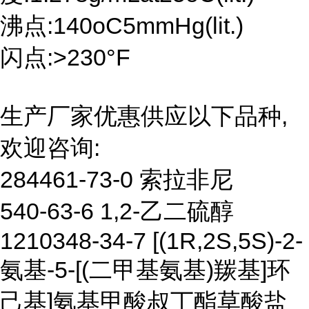
沸点:140oC5mmHg(lit.)
闪点:>230°F
生产厂家优惠供应以下品种,
欢迎咨询:
284461-73-0 索拉非尼
540-63-6 1,2-乙二硫醇
1210348-34-7 [(1R,2S,5S)-2-
氨基-5-[(二甲基氨基)羰基]环
己基]氨基甲酸叔丁酯草酸盐