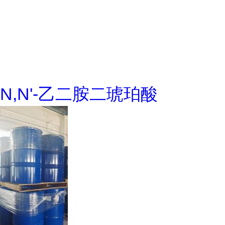
N,N'-乙二胺二琥珀酸