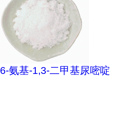
6-氨基-1,3-二甲基尿嘧啶