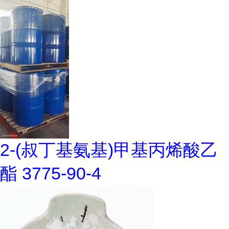
2-(叔丁基氨基)甲基丙烯酸乙
酯 3775-90-4