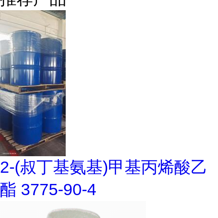
2-(叔丁基氨基)甲基丙烯酸乙
酯 3775-90-4