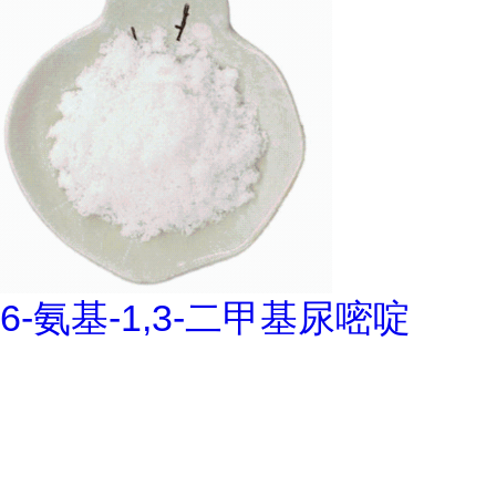
6-氨基-1,3-二甲基尿嘧啶