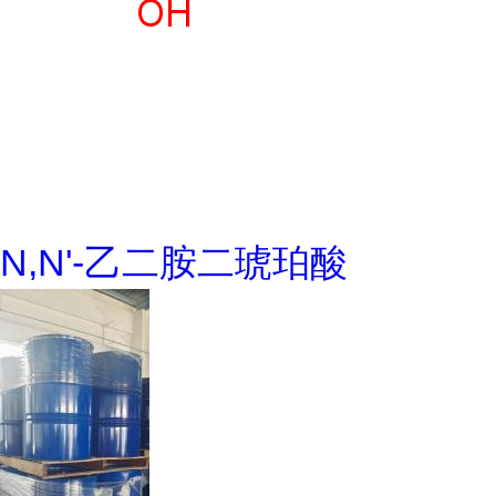
N,N'-乙二胺二琥珀酸